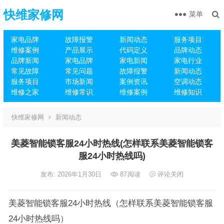
快维家修网
菜单
家电品牌
故障报警
新闻动态
服务项目
维修案例
产品展示
代码定义
品牌动态
品牌新闻
家电品牌
家电新闻
家电行业
常见故障
常见问题
故障报警
新闻动态
服务项目
市场新闻
案例资讯
空调动态
维修之家
维修常识
维修案例
维修知识
快维家修网
新闻动态
美菱智能锁客服24小时热线(怎样联系美菱智能锁客
服24小时热线吗)
发布: 2026年1月30日
87
阅读
评论关闭
美菱智能锁客服24小时热线（怎样联系美菱智能锁客服
24小时热线吗）