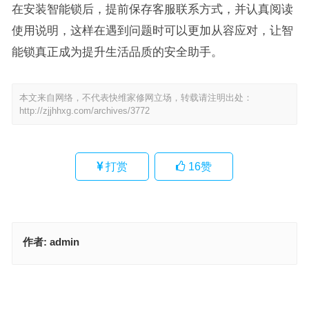
在安装智能锁后，提前保存客服联系方式，并认真阅读
使用说明，这样在遇到问题时可以更加从容应对，让智
能锁真正成为提升生活品质的安全助手。
本文来自网络，不代表快维家修网立场，转载请注明出处：
http://zjjhhxg.com/archives/3772
打赏
16
赞
作者:
admin
群升指纹锁客服24小时热线(群升指纹锁客服24小时热线是哪个电话)
皇门指纹锁售后服务中心怎么联系(如何联系皇门指纹锁售后服务中
心？)
上一篇
下一篇