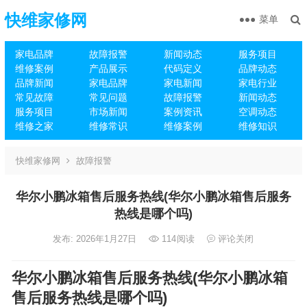
快维家修网
菜单
家电品牌
故障报警
新闻动态
服务项目
维修案例
产品展示
代码定义
品牌动态
品牌新闻
家电品牌
家电新闻
家电行业
常见故障
常见问题
故障报警
新闻动态
服务项目
市场新闻
案例资讯
空调动态
维修之家
维修常识
维修案例
维修知识
快维家修网
故障报警
华尔小鹏冰箱售后服务热线(华尔小鹏冰箱售后服务
热线是哪个吗)
发布: 2026年1月27日
114
阅读
评论关闭
华尔小鹏冰箱售后服务热线(华尔小鹏冰箱
售后服务热线是哪个吗)