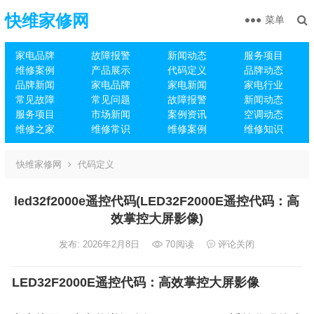
快维家修网
菜单
家电品牌
故障报警
新闻动态
服务项目
维修案例
产品展示
代码定义
品牌动态
品牌新闻
家电品牌
家电新闻
家电行业
常见故障
常见问题
故障报警
新闻动态
服务项目
市场新闻
案例资讯
空调动态
维修之家
维修常识
维修案例
维修知识
快维家修网
代码定义
led32f2000e遥控代码(LED32F2000E遥控代码：高
效掌控大屏影像)
发布: 2026年2月8日
70
阅读
评论关闭
LED32F2000E遥控代码：高效掌控大屏影像