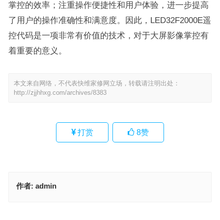
掌控的效率；注重操作便捷性和用户体验，进一步提高
了用户的操作准确性和满意度。因此，LED32F2000E遥
控代码是一项非常有价值的技术，对于大屏影像掌控有
着重要的意义。
本文来自网络，不代表快维家修网立场，转载请注明出处：
http://zjjhhxg.com/archives/8383
打赏
8
赞
作者:
admin
万能空调代码表(万能空调码表大揭秘)
rinnai加水的正确方法(正确加水Rinnai方法：简单易行的30步骤，一
网打尽所有问题！)