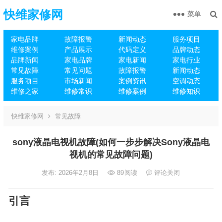
快维家修网
菜单
家电品牌
故障报警
新闻动态
服务项目
维修案例
产品展示
代码定义
品牌动态
品牌新闻
家电品牌
家电新闻
家电行业
常见故障
常见问题
故障报警
新闻动态
服务项目
市场新闻
案例资讯
空调动态
维修之家
维修常识
维修案例
维修知识
快维家修网
常见故障
sony液晶电视机故障(如何一步步解决Sony液晶电
视机的常见故障问题)
发布: 2026年2月8日
89
阅读
评论关闭
引言