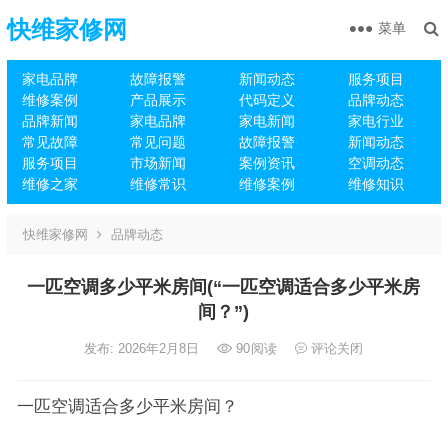
快维家修网
菜单
家电品牌
故障报警
新闻动态
服务项目
维修案例
产品展示
代码定义
品牌动态
品牌新闻
家电品牌
家电新闻
家电行业
常见故障
常见问题
故障报警
新闻动态
服务项目
市场新闻
案例资讯
空调动态
维修之家
维修常识
维修案例
维修知识
快维家修网
品牌动态
一匹空调多少平米房间(“一匹空调适合多少平米房
间？”)
发布: 2026年2月8日
90
阅读
评论关闭
一匹空调适合多少平米房间？