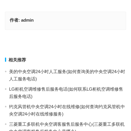
作者:
admin
同洲机顶盒故障(“同洲机顶盒常见故障如何解决？联系客服快速处理
方法有哪些？”)
双缸洗衣机电容怎么换(革新洗衣机：打破传统，双缸洗衣机电容置中
革命)
上一篇
下一篇
相关推荐
美的中央空调24小时人工服务(如何查询美的中央空调24小时
人工服务电话)
LG柜机空调维修售后服务电话(如何联系LG柜机空调维修售
后服务电话)
约克风管机中央空调24小时在线维修(如何查询约克风管机中
央空调24小时在线维修服务)
三菱重工多联机中央空调客服售后服务中心(三菱重工多联机