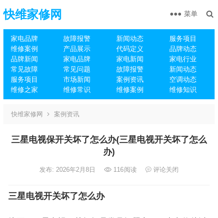
快维家修网
菜单
家电品牌
故障报警
新闻动态
服务项目
维修案例
产品展示
代码定义
品牌动态
品牌新闻
家电品牌
家电新闻
家电行业
常见故障
常见问题
故障报警
新闻动态
服务项目
市场新闻
案例资讯
空调动态
维修之家
维修常识
维修案例
维修知识
快维家修网
案例资讯
三星电视保开关坏了怎么办(三星电视开关坏了怎么
办)
发布: 2026年2月8日
116
阅读
评论关闭
三星电视开关坏了怎么办