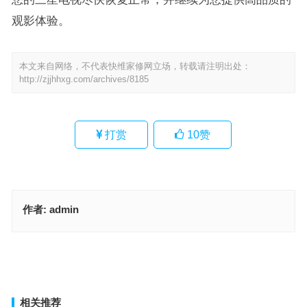
观影体验。
本文来自网络，不代表快维家修网立场，转载请注明出处：
http://zjjhhxg.com/archives/8185
打赏
10
赞
作者:
admin
合肥空调拆装(“合肥空调拆装服务哪家专业？”)
创维8G29机芯故障(创维8G29机芯故障解决方案：一步步排查与修复
技巧)
上一篇
下一篇
相关推荐