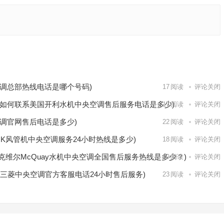
空调厂
P美的空
下一篇
调总部热线电话是哪个号码)
17
阅读
评论关闭
如何联系美国开利水机中央空调售后服务电话是多少)
17
阅读
评论关闭
调官网售后电话是多少)
22
阅读
评论关闭
RK风管机中央空调服务24小时热线是多少)
18
阅读
评论关闭
麦克维尔McQuay水机中央空调全国售后服务热线是多少？)
19
阅读
评论关闭
三菱中央空调官方客服电话24小时售后服务)
23
阅读
评论关闭