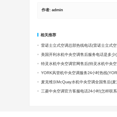
作者:
admin
乐卡空调厂家售后维修电话号码查询(如何查找乐卡
5P美的空调故障代码p11(P11故障代码解析：探寻5
家的售后维修电话号码？)
调的美丽故障)
上一篇
相关推荐
雷诺士立式空调总部热线电话(雷诺士立式空
美国开利水机中央空调售后服务电话是多少(
特灵水机中央空调官网售后(特灵水机中央空
YORK风管机中央空调服务24小时热线(YO
麦克维尔McQuay水机中央空调全国售后(
三菱中央空调官方客服电话24小时(怎样联系