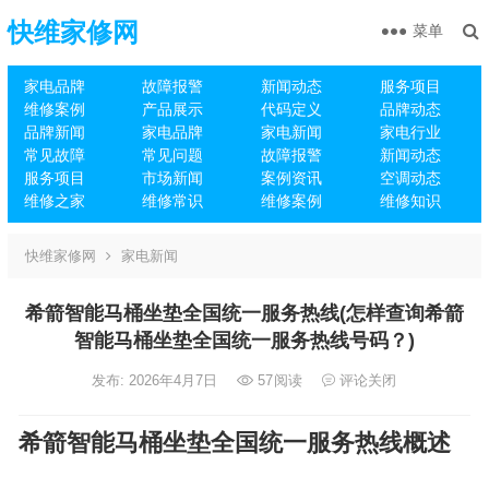
快维家修网
菜单
家电品牌
故障报警
新闻动态
服务项目
维修案例
产品展示
代码定义
品牌动态
品牌新闻
家电品牌
家电新闻
家电行业
常见故障
常见问题
故障报警
新闻动态
服务项目
市场新闻
案例资讯
空调动态
维修之家
维修常识
维修案例
维修知识
快维家修网
家电新闻
希箭智能马桶坐垫全国统一服务热线(怎样查询希箭
智能马桶坐垫全国统一服务热线号码？)
发布: 2026年4月7日
57
阅读
评论关闭
希箭智能马桶坐垫全国统一服务热线概述