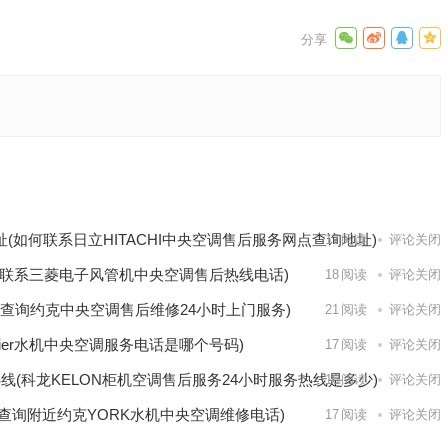
查询
全国客
下一篇
址(如何联系日立HITACHI中央空调售后服务网点查询地址)
17
阅读
评论关闭
联系三菱电子风管机中央空调售后热线电话)
18
阅读
评论关闭
查询约克中央空调售后维修24小时上门服务)
21
阅读
评论关闭
rrier水机中央空调服务电话是哪个号码)
17
阅读
评论关闭
线(科龙KELON柜机空调售后服务24小时服务热线是多少)
16
阅读
评论关闭
查询附近约克YORK水机中央空调维修电话)
17
阅读
评论关闭