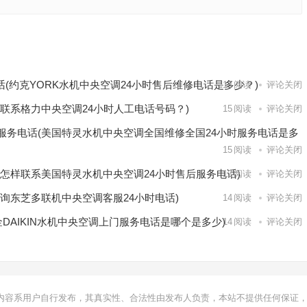
ESH冰
房空调
下一篇
话(约克YORK水机中央空调24小时售后维修电话是多少？)
14
阅读
评论关闭
联系格力中央空调24小时人工电话号码？)
15
阅读
评论关闭
服务电话(美国特灵水机中央空调全国维修全国24小时服务电话是多
15
阅读
评论关闭
(怎样联系美国特灵水机中央空调24小时售后服务电话)
12
阅读
评论关闭
询东芝多联机中央空调客服24小时电话)
14
阅读
评论关闭
金DAIKIN水机中央空调上门服务电话是哪个是多少)
14
阅读
评论关闭
内容系用户自行发布，其真实性、合法性由发布人负责，本站不提供任何保证