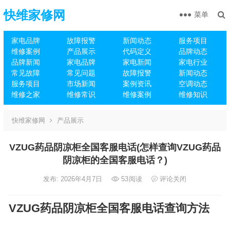
快维家修网
菜单
家电品牌
故障报警
新闻动态
服务项目
维修案例
产品展示
代码定义
品牌动态
品牌新闻
家电品牌
家电新闻
家电行业
常见故障
常见问题
故障报警
新闻动态
服务项目
市场新闻
案例资讯
空调动态
维修之家
维修常识
维修案例
维修知识
快维家修网
产品展示
VZUG药品阴凉柜全国客服电话(怎样查询VZUG药品
阴凉柜的全国客服电话？)
发布: 2026年4月7日
53
阅读
评论关闭
VZUG药品阴凉柜全国客服电话查询方法