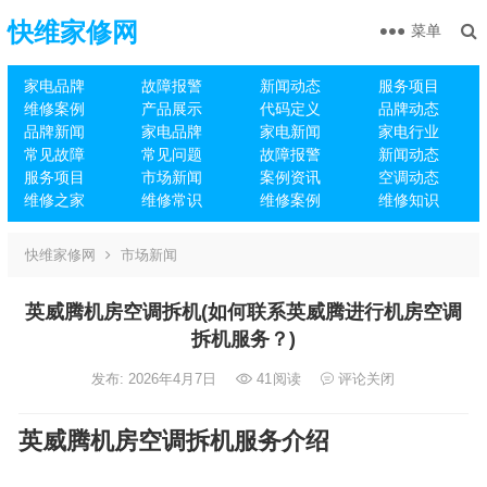
快维家修网
菜单
家电品牌
故障报警
新闻动态
服务项目
维修案例
产品展示
代码定义
品牌动态
品牌新闻
家电品牌
家电新闻
家电行业
常见故障
常见问题
故障报警
新闻动态
服务项目
市场新闻
案例资讯
空调动态
维修之家
维修常识
维修案例
维修知识
快维家修网
市场新闻
英威腾机房空调拆机(如何联系英威腾进行机房空调
拆机服务？)
发布: 2026年4月7日
41
阅读
评论关闭
英威腾机房空调拆机服务介绍