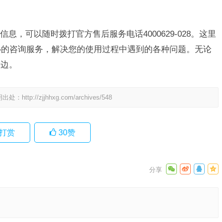
，可以随时拨打官方售后服务电话4000629-028。这里
心的咨询服务，解决您的使用过程中遇到的各种问题。无论
身边。
明出处：
http://zjjhhxg.com/archives/548
打赏
30
赞
)
址信息)