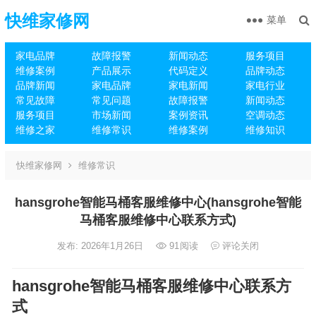
快维家修网
菜单
家电品牌
故障报警
新闻动态
服务项目
维修案例
产品展示
代码定义
品牌动态
品牌新闻
家电品牌
家电新闻
家电行业
常见故障
常见问题
故障报警
新闻动态
服务项目
市场新闻
案例资讯
空调动态
维修之家
维修常识
维修案例
维修知识
快维家修网
维修常识
hansgrohe智能马桶客服维修中心(hansgrohe智能
马桶客服维修中心联系方式)
发布: 2026年1月26日
91
阅读
评论关闭
hansgrohe智能马桶客服维修中心联系方
式