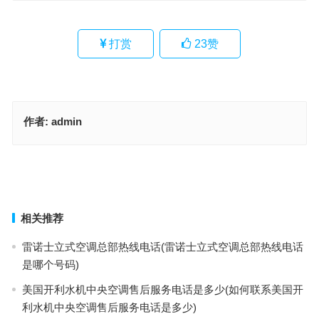
打赏
23
赞
作者:
admin
COSO马桶统一报修服务热线(如何联系COSO马桶官方维修服务？)
WESTRUE指纹锁24小时人工服务热线(WESTRUE指纹锁24小时人
工服务热线是哪个)
上一篇
下一篇
相关推荐
雷诺士立式空调总部热线电话(雷诺士立式空调总部热线电话
是哪个号码)
美国开利水机中央空调售后服务电话是多少(如何联系美国开
利水机中央空调售后服务电话是多少)