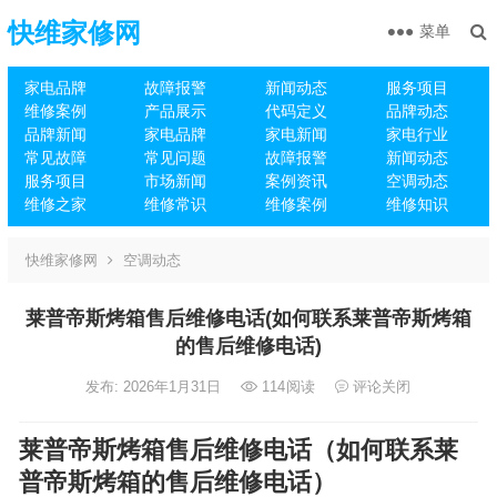
快维家修网
菜单
家电品牌
故障报警
新闻动态
服务项目
维修案例
产品展示
代码定义
品牌动态
品牌新闻
家电品牌
家电新闻
家电行业
常见故障
常见问题
故障报警
新闻动态
服务项目
市场新闻
案例资讯
空调动态
维修之家
维修常识
维修案例
维修知识
快维家修网
空调动态
莱普帝斯烤箱售后维修电话(如何联系莱普帝斯烤箱
的售后维修电话)
发布: 2026年1月31日
114
阅读
评论关闭
莱普帝斯烤箱售后维修电话（如何联系莱
普帝斯烤箱的售后维修电话）