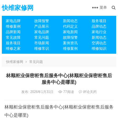
快维家修网
菜单
家电品牌
故障报警
新闻动态
服务项目
维修案例
产品展示
代码定义
品牌动态
品牌新闻
家电品牌
家电新闻
家电行业
常见故障
常见问题
故障报警
新闻动态
服务项目
市场新闻
案例资讯
空调动态
维修之家
维修常识
维修案例
维修知识
快维家修网
常见问题
林顺柜业保密柜售后服务中心(林顺柜业保密柜售后
服务中心是哪里)
发布: 2026年1月31日
77
阅读
评论关闭
林顺柜业保密柜售后服务中心(林顺柜业保密柜售后服务
中心是哪里)