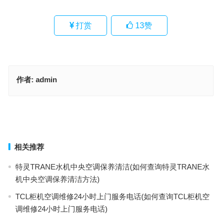
打赏
13
赞
作者:
admin
奥笛保密柜没电打不开怎么办(奥笛保密柜没电打不开怎么办是哪个型
号？)
斯麦各煤气灶总部400售后维修(如何联系斯麦各煤气灶总部400售后
维修服务)
上一篇
下一篇
相关推荐
特灵TRANE水机中央空调保养清洁(如何查询特灵TRANE水
机中央空调保养清洁方法)
TCL柜机空调维修24小时上门服务电话(如何查询TCL柜机空
调维修24小时上门服务电话)