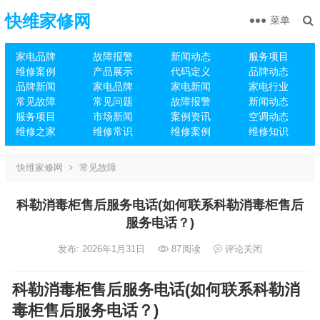
快维家修网
菜单
家电品牌
故障报警
新闻动态
服务项目
维修案例
产品展示
代码定义
品牌动态
品牌新闻
家电品牌
家电新闻
家电行业
常见故障
常见问题
故障报警
新闻动态
服务项目
市场新闻
案例资讯
空调动态
维修之家
维修常识
维修案例
维修知识
快维家修网
常见故障
科勒消毒柜售后服务电话(如何联系科勒消毒柜售后
服务电话？)
发布: 2026年1月31日
87
阅读
评论关闭
科勒消毒柜售后服务电话(如何联系科勒消
毒柜售后服务电话？)