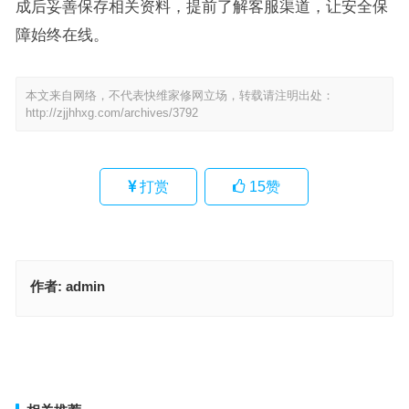
成后妥善保存相关资料，提前了解客服渠道，让安全保
障始终在线。
本文来自网络，不代表快维家修网立场，转载请注明出处：
http://zjjhhxg.com/archives/3792
打赏
15
赞
作者:
admin
CSEED电视机售后服务热线(CSEED电视机售后服务热线是哪个？)
海园太阳能售后服务热线(海园太阳能售后服务热线是哪个？)
上一篇
下一篇