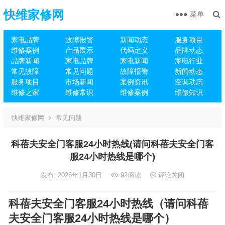
快维家修网
菜单
家电品牌
故障报警
新闻动态
服务项目
维修案例
产品展示
代码定义
品牌动态
品牌新闻
家电品牌
家电新闻
家电行业
常见故障
常见问题
故障报警
新闻动态
服务项目
市场新闻
案例资讯
空调动态
维修之家
维修常识
维修案例
维修知识
快维家修网
常见问题
科蓓夫安全门客服24小时热线(请问科蓓夫安全门客
服24小时热线是哪个)
发布: 2026年1月30日
92
阅读
评论关闭
科蓓夫安全门客服24小时热线（请问科蓓
夫安全门客服24小时热线是哪个）