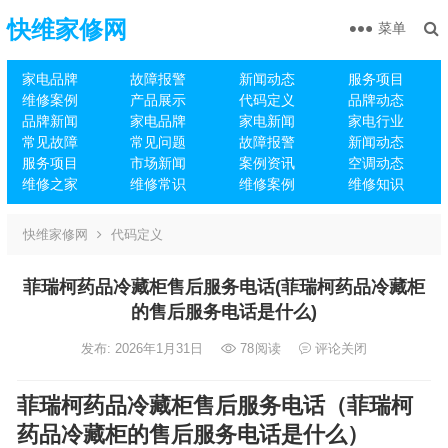
快维家修网
菜单
家电品牌
故障报警
新闻动态
服务项目
维修案例
产品展示
代码定义
品牌动态
品牌新闻
家电品牌
家电新闻
家电行业
常见故障
常见问题
故障报警
新闻动态
服务项目
市场新闻
案例资讯
空调动态
维修之家
维修常识
维修案例
维修知识
快维家修网
代码定义
菲瑞柯药品冷藏柜售后服务电话(菲瑞柯药品冷藏柜
的售后服务电话是什么)
发布: 2026年1月31日
78
阅读
评论关闭
菲瑞柯药品冷藏柜售后服务电话（菲瑞柯
药品冷藏柜的售后服务电话是什么）