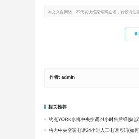
本文来自网络，不代表快维家修网立场，转载请注
作者:
admin
拉菲保密柜厂家售后电话(如何联系拉菲保密柜厂家
容心智能锁400电话(容心智能锁400电话是哪个或是
话)
上一篇
相关推荐
约克YORK水机中央空调24小时售后维修电
格力中央空调电话24小时人工电话号码(如何