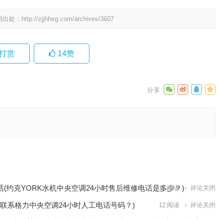
明出处：
http://zjjhhxg.com/archives/3607
打赏
14
赞
售后电
多少？)
下一篇
话(约克YORK水机中央空调24小时售后维修电话是多少？)
11
阅读
评论关闭
联系格力中央空调24小时人工电话号码？)
12
阅读
评论关闭