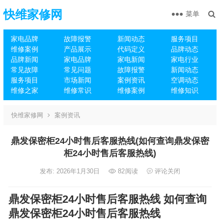
快维家修网
菜单
家电品牌
故障报警
新闻动态
服务项目
维修案例
产品展示
代码定义
品牌动态
品牌新闻
家电品牌
家电新闻
家电行业
常见故障
常见问题
故障报警
新闻动态
服务项目
市场新闻
案例资讯
空调动态
维修之家
维修常识
维修案例
维修知识
快维家修网
案例资讯
鼎发保密柜24小时售后客服热线(如何查询鼎发保密
柜24小时售后客服热线)
发布: 2026年1月30日
82
阅读
评论关闭
鼎发保密柜24小时售后客服热线 如何查询
鼎发保密柜24小时售后客服热线