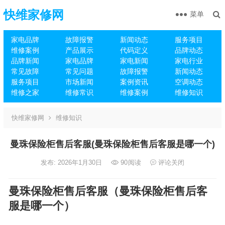
快维家修网
菜单
家电品牌
故障报警
新闻动态
服务项目
维修案例
产品展示
代码定义
品牌动态
品牌新闻
家电品牌
家电新闻
家电行业
常见故障
常见问题
故障报警
新闻动态
服务项目
市场新闻
案例资讯
空调动态
维修之家
维修常识
维修案例
维修知识
快维家修网
维修知识
曼珠保险柜售后客服(曼珠保险柜售后客服是哪一个)
发布: 2026年1月30日
90
阅读
评论关闭
曼珠保险柜售后客服（曼珠保险柜售后客
服是哪一个）