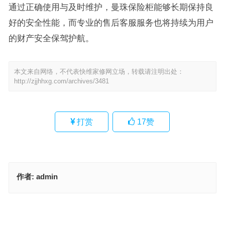
通过正确使用与及时维护，曼珠保险柜能够长期保持良
好的安全性能，而专业的售后客服服务也将持续为用户
的财产安全保驾护航。
本文来自网络，不代表快维家修网立场，转载请注明出处：
http://zjjhhxg.com/archives/3481
打赏
17
赞
作者:
admin
怡口智能锁24小时售后客服热线(怡口智能锁24小时售后客服热线是
什么？)
芙逸儿防盗门客服24小时热线(如何查询芙逸儿防盗门24小时客服热
线？)
上一篇
下一篇