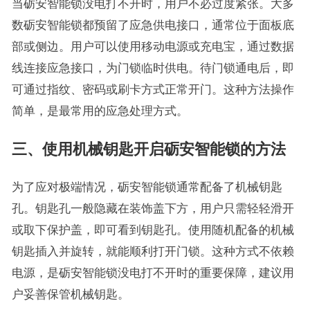
当砺安智能锁没电打不开时，用户不必过度紧张。大多
数砺安智能锁都预留了应急供电接口，通常位于面板底
部或侧边。用户可以使用移动电源或充电宝，通过数据
线连接应急接口，为门锁临时供电。待门锁通电后，即
可通过指纹、密码或刷卡方式正常开门。这种方法操作
简单，是最常用的应急处理方式。
三、使用机械钥匙开启砺安智能锁的方法
为了应对极端情况，砺安智能锁通常配备了机械钥匙
孔。钥匙孔一般隐藏在装饰盖下方，用户只需轻轻滑开
或取下保护盖，即可看到钥匙孔。使用随机配备的机械
钥匙插入并旋转，就能顺利打开门锁。这种方式不依赖
电源，是砺安智能锁没电打不开时的重要保障，建议用
户妥善保管机械钥匙。