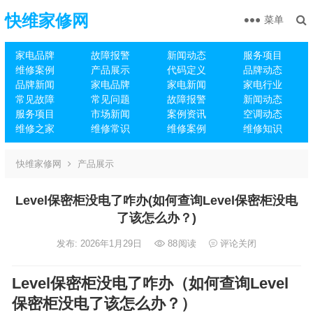
快维家修网
菜单
家电品牌
故障报警
新闻动态
服务项目
维修案例
产品展示
代码定义
品牌动态
品牌新闻
家电品牌
家电新闻
家电行业
常见故障
常见问题
故障报警
新闻动态
服务项目
市场新闻
案例资讯
空调动态
维修之家
维修常识
维修案例
维修知识
快维家修网
产品展示
Level保密柜没电了咋办(如何查询Level保密柜没电
了该怎么办？)
发布: 2026年1月29日
88
阅读
评论关闭
Level保密柜没电了咋办（如何查询Level
保密柜没电了该怎么办？）