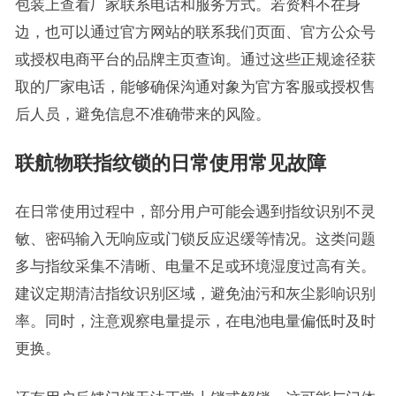
包装上查看厂家联系电话和服务方式。若资料不在身
边，也可以通过官方网站的联系我们页面、官方公众号
或授权电商平台的品牌主页查询。通过这些正规途径获
取的厂家电话，能够确保沟通对象为官方客服或授权售
后人员，避免信息不准确带来的风险。
联航物联指纹锁的日常使用常见故障
在日常使用过程中，部分用户可能会遇到指纹识别不灵
敏、密码输入无响应或门锁反应迟缓等情况。这类问题
多与指纹采集不清晰、电量不足或环境湿度过高有关。
建议定期清洁指纹识别区域，避免油污和灰尘影响识别
率。同时，注意观察电量提示，在电池电量偏低时及时
更换。