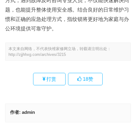
方式，遇到故障及时咨询专业人员，不仅能快速解决问
题，也能提升整体使用安全感。结合良好的日常维护习
惯和正确的应急处理方式，指纹锁将更好地为家庭与办
公环境提供可靠守护。
本文来自网络，不代表快维家修网立场，转载请注明出处：
http://zjjhhxg.com/archives/3215
打赏
18
赞
作者:
admin
博士洗碗机总部400售后维修(如何查询博士洗碗机总部400售后维修
服务)
ARREX冰箱售后服务电话(ARREX冰箱售后服务电话是哪个？)
上一篇