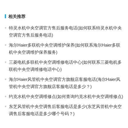
下一篇
相关推荐
特灵水机中央空调官方售后服务电话(如何联系特灵水机中央
空调官方售后服务电话)
海尔Haier多联机中央空调维护保养(如何联系海尔Haier多联
机中央空调维护保养服务)
三菱电机多联机中央空调维修电话中心(如何联系三菱电机多
联机中央空调维修电话中心)
海尔Haier风管机中央空调官方旗舰店客服电话(海尔Haier风
管机中央空调官方旗舰店客服电话是多少？)
约克水机中央空调维修点(如何查询约克水机中央空调维修点)
东芝风管机中央空调售后客服电话是多少(东芝风管机中央空
调售后客服电话是多少哪个号码？)