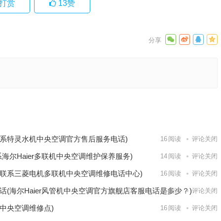
打赏
13
赞
中心是
电后的
下一篇
系特灵水机中央空调官方售后服务电话)
16
阅读
评论关闭
系海尔Haier多联机中央空调维护保养服务)
14
阅读
评论关闭
联系三菱电机多联机中央空调维修电话中心)
16
阅读
评论关闭
话(海尔Haier风管机中央空调官方旗舰店客服电话是多少？)
16
阅读
评论关闭
中央空调维修点)
16
阅读
评论关闭