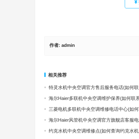
作者:
admin
索菲亚防盗门售后服务中心(索菲亚防盗门售后服务
博客森保密柜没电了咋办(如何查询博客森保密柜没
哪个？)
应急处理办法？)
上一篇
相关推荐
特灵水机中央空调官方售后服务电话(如何联
海尔Haier多联机中央空调维护保养(如何联
三菱电机多联机中央空调维修电话中心(如何
海尔Haier风管机中央空调官方旗舰店客服电
约克水机中央空调维修点(如何查询约克水机