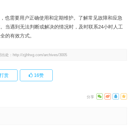
，也需要用户正确使用和定期维护。了解常见故障和应急
。当遇到无法判断或解决的情况时，及时联系24小时人工
安全的有效方式。
明出处：
http://zjjhhxg.com/archives/3005
打赏
16
赞
4小时人
售后服