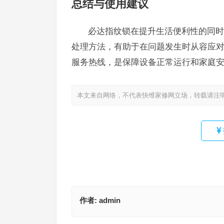
总结与使用建议
必达指纹锁在提升生活便利性的同时
处理方法，有助于在问题发生时从容应对
服务热线，是保障设备正常运行和家庭
本文来自网络，不代表快维家修网立场，转载请注
作者:
admin
百盾保险柜售后24小时人工客服(百盾保险柜售后2
巴托普电冰箱售后服务电话(如何查询巴托普电冰箱
工客服电话是什么？)
务电话)