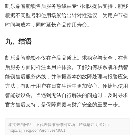
凯乐鼎智能锁售后服务热线由专业团队提供支持，能够
根据不同型号和使用场景给出针对性建议，为用户节省
时间与成本，同时延长产品使用寿命。
九、结语
凯乐鼎智能锁不仅在产品品质上追求稳定与安全，在售
后服务方面同样注重用户体验。了解如何联系凯乐鼎智
能锁售后服务热线，并掌握基本的故障处理与报警应急
方法，有助于用户在日常生活中更加安心、便捷地使用
智能锁设备。当遇到无法自行解决的问题时，及时寻求
官方售后支持，是保障家庭与财产安全的重要一步。
本文来自网络，不代表快维家修网立场，转载请注明出处：
http://zjjhhxg.com/archives/3001