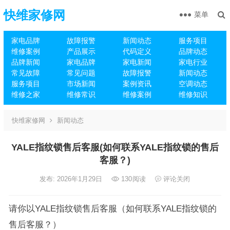
快维家修网
菜单
家电品牌
故障报警
新闻动态
服务项目
维修案例
产品展示
代码定义
品牌动态
品牌新闻
家电品牌
家电新闻
家电行业
常见故障
常见问题
故障报警
新闻动态
服务项目
市场新闻
案例资讯
空调动态
维修之家
维修常识
维修案例
维修知识
快维家修网
新闻动态
YALE指纹锁售后客服(如何联系YALE指纹锁的售后
客服？)
发布: 2026年1月29日
130
阅读
评论关闭
请你以YALE指纹锁售后客服（如何联系YALE指纹锁的
售后客服？）