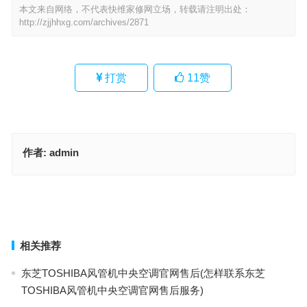
本文来自网络，不代表快维家修网立场，转载请注明出处：
http://zjjhhxg.com/archives/2871
打赏
11
赞
作者:
admin
LADETINA全自动咖啡机总部400售后维修(如何联系LADETINA全自
动咖啡机总部400售后维修？)
黑鲨保密柜没电打不开怎么办(怎样查询黑鲨保密柜没电打不开该如何
处理)
上一篇
下一篇
相关推荐
东芝TOSHIBA风管机中央空调官网售后(怎样联系东芝
TOSHIBA风管机中央空调官网售后服务)