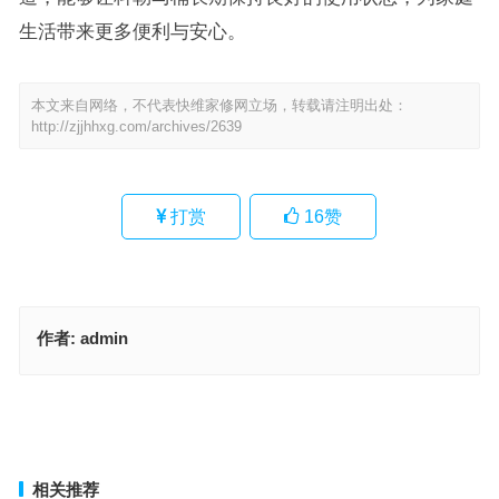
生活带来更多便利与安心。
本文来自网络，不代表快维家修网立场，转载请注明出处：
http://zjjhhxg.com/archives/2639
打赏
16
赞
作者:
admin
碟美消毒柜售后服务电话(如何查询碟美消毒柜售后服务电话？)
西门子药品冷藏柜售后维修电话(怎样查询西门子药品冷藏柜售后维修
电话？)
上一篇
下一篇
相关推荐