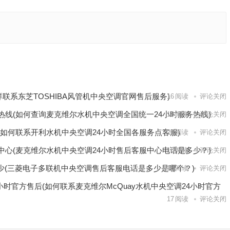
温红酒柜
服务电
下一篇
样联系东芝TOSHIBA风管机中央空调官网售后服务)
16
阅读
评论关闭
热线(如何查询麦克维尔水机中央空调全国统一24小时服务热线)
18
阅读
评论关闭
(如何联系开利水机中央空调24小时全国各服务点客服)
20
阅读
评论关闭
中心(麦克维尔水机中央空调24小时售后客服中心电话是多少？)
18
阅读
评论关闭
少(三菱电子多联机中央空调售后客服电话是多少是哪个？)
18
阅读
评论关闭
小时官方售后(如何联系麦克维尔McQuay水机中央空调24小时官方
17
阅读
评论关闭