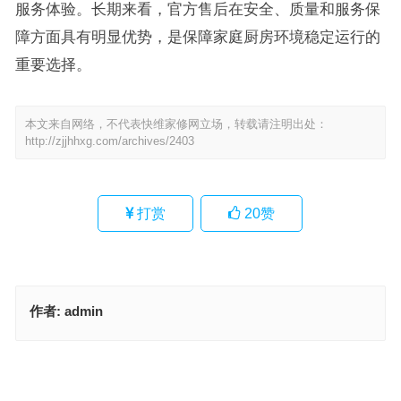
服务体验。长期来看，官方售后在安全、质量和服务保
障方面具有明显优势，是保障家庭厨房环境稳定运行的
重要选择。
本文来自网络，不代表快维家修网立场，转载请注明出处：
http://zjjhhxg.com/archives/2403
打赏
20
赞
作者:
admin
瓦酷奇内冰箱售后维修电话(如何联系瓦酷奇内冰箱售后维修电话)
艾拓药品阴凉柜总部400售后维修(请问艾拓药品阴凉柜总部400售后
维修是哪个)
上一篇
下一篇