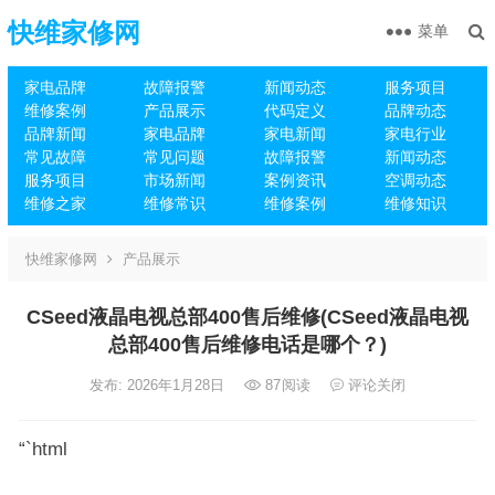
快维家修网
菜单
家电品牌
故障报警
新闻动态
服务项目
维修案例
产品展示
代码定义
品牌动态
品牌新闻
家电品牌
家电新闻
家电行业
常见故障
常见问题
故障报警
新闻动态
服务项目
市场新闻
案例资讯
空调动态
维修之家
维修常识
维修案例
维修知识
快维家修网
产品展示
CSeed液晶电视总部400售后维修(CSeed液晶电视
总部400售后维修电话是哪个？)
发布: 2026年1月28日
87
阅读
评论关闭
“`html