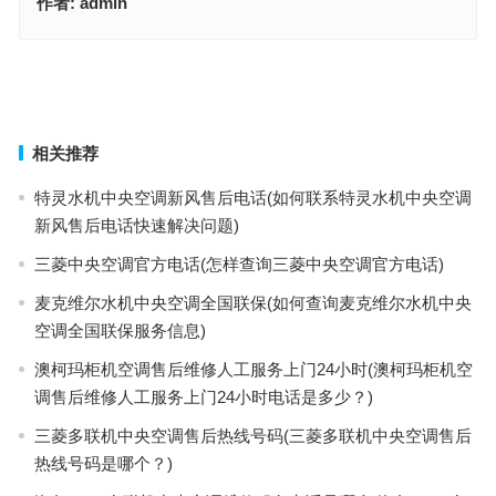
作者:
admin
劳芬售后电话维修电话(劳芬售后维修电话查询)
睿宝铂恒温恒湿箱售后维修电话(如何查询睿宝铂恒温恒湿箱售后维修
电话？)
上一篇
下一篇
相关推荐
特灵水机中央空调新风售后电话(如何联系特灵水机中央空调
新风售后电话快速解决问题)
三菱中央空调官方电话(怎样查询三菱中央空调官方电话)
麦克维尔水机中央空调全国联保(如何查询麦克维尔水机中央
空调全国联保服务信息)
澳柯玛柜机空调售后维修人工服务上门24小时(澳柯玛柜机空
调售后维修人工服务上门24小时电话是多少？)
三菱多联机中央空调售后热线号码(三菱多联机中央空调售后
热线号码是哪个？)