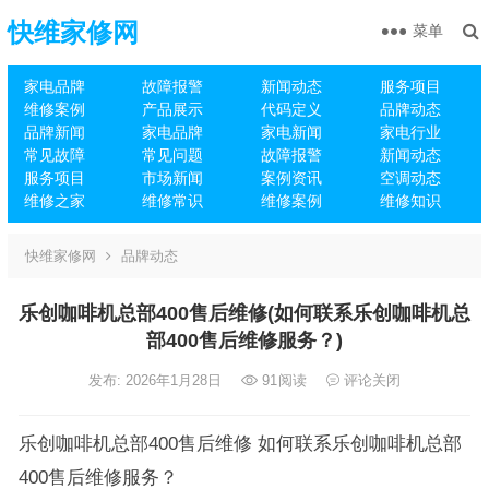
快维家修网
菜单
家电品牌
故障报警
新闻动态
服务项目
维修案例
产品展示
代码定义
品牌动态
品牌新闻
家电品牌
家电新闻
家电行业
常见故障
常见问题
故障报警
新闻动态
服务项目
市场新闻
案例资讯
空调动态
维修之家
维修常识
维修案例
维修知识
快维家修网
品牌动态
乐创咖啡机总部400售后维修(如何联系乐创咖啡机总
部400售后维修服务？)
发布: 2026年1月28日
91
阅读
评论关闭
乐创咖啡机总部400售后维修 如何联系乐创咖啡机总部
400售后维修服务？