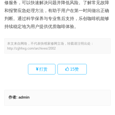
修服务，可以快速解决问题并降低风险。了解常见故障
和报警应急处理方法，有助于用户在第一时间做出正确
判断。通过科学保养与专业售后支持，乐创咖啡机能够
持续稳定地为用户提供优质咖啡体验。
本文来自网络，不代表快维家修网立场，转载请注明出处：
http://zjjhhxg.com/archives/2002
打赏
15
赞
作者:
admin
日创酒柜售后服务热线(日创酒柜售后服务热线是哪个？)
Fissler煤气灶全国统一服务热线(Fissler煤气灶的全国统一服务热线是
多少？)