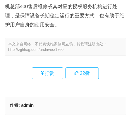
机总部400售后维修或其对应的授权服务机构进行处
理，是保障设备长期稳定运行的重要方式，也有助于维
护用户自身的使用安全。
本文来自网络，不代表快维家修网立场，转载请注明出处：
http://zjjhhxg.com/archives/1760
打赏
22
赞
作者:
admin
SKYWORTH冰箱售后维修电话(如何联系SKYWORTH冰箱售后维修
电话)
NORTHBEAR冷柜总部400售后维修(如何查询NORTHBEAR冷柜总
部400售后维修？)
上一篇