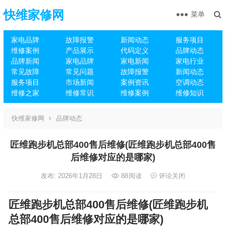
快维家修网
菜单
家电品牌
故障报警
新闻动态
服务项目
维修案例
产品展示
代码定义
品牌动态
品牌新闻
家电品牌
家电新闻
家电行业
常见故障
常见问题
故障报警
新闻动态
服务项目
市场新闻
案例资讯
空调动态
维修之家
维修常识
维修案例
维修知识
快维家修网
品牌动态
匠维跑步机总部400售后维修(匠维跑步机总部400售
后维修对应的是哪家)
发布: 2026年1月28日
88
阅读
评论关闭
匠维跑步机总部400售后维修(匠维跑步机
总部400售后维修对应的是哪家)