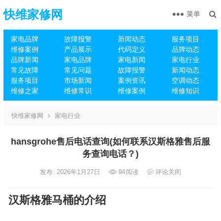
快维家修网
菜单
家电品牌
故障报警
新闻动态
服务项目
维修案例
产品展示
代码定义
品牌动态
品牌新闻
家电品牌
家电新闻
家电行业
常见故障
常见问题
故障报警
新闻动态
服务项目
市场新闻
案例资讯
空调动态
维修之家
维修常识
维修案例
维修知识
快维家修网
家电行业
hansgrohe售后电话查询(如何联系汉斯格雅售后服
务查询电话？)
发布: 2026年1月27日
94
阅读
评论关闭
汉斯格雅马桶的介绍