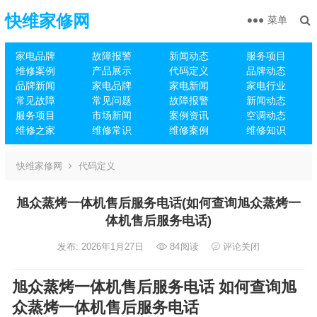
快维家修网
菜单
家电品牌
故障报警
新闻动态
服务项目
维修案例
产品展示
代码定义
品牌动态
品牌新闻
家电品牌
家电新闻
家电行业
常见故障
常见问题
故障报警
新闻动态
服务项目
市场新闻
案例资讯
空调动态
维修之家
维修常识
维修案例
维修知识
快维家修网
代码定义
旭众蒸烤一体机售后服务电话(如何查询旭众蒸烤一
体机售后服务电话)
发布: 2026年1月27日
84
阅读
评论关闭
旭众蒸烤一体机售后服务电话 如何查询旭
众蒸烤一体机售后服务电话