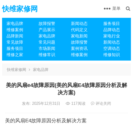
快维家修网
菜单
家电品牌
故障报警
新闻动态
服务项目
维修案例
产品展示
代码定义
品牌动态
品牌新闻
家电品牌
家电新闻
家电行业
常见故障
常见问题
故障报警
新闻动态
服务项目
市场新闻
案例资讯
空调动态
维修之家
维修常识
维修案例
维修知识
快维家修网
家电品牌
美的风扇e4故障原因(美的风扇E4故障原因分析及解
决方案)
发布: 2025年12月31日
117
阅读
评论关闭
美的风扇E4故障原因分析及解决方案