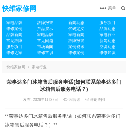
快维家修网
菜单
家电品牌
故障报警
新闻动态
服务项目
维修案例
产品展示
代码定义
品牌动态
品牌新闻
家电品牌
家电新闻
家电行业
常见故障
常见问题
故障报警
新闻动态
服务项目
市场新闻
案例资讯
空调动态
维修之家
维修常识
维修案例
维修知识
快维家修网
家电行业
荣事达多门冰箱售后服务电话(如何联系荣事达多门
冰箱售后服务电话？)
发布: 2026年1月27日
93
阅读
评论关闭
**荣事达多门冰箱售后服务电话（如何联系荣事达多门
冰箱售后服务电话？）**