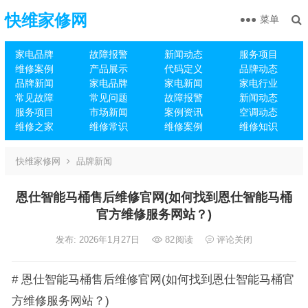
快维家修网
菜单
家电品牌
故障报警
新闻动态
服务项目
维修案例
产品展示
代码定义
品牌动态
品牌新闻
家电品牌
家电新闻
家电行业
常见故障
常见问题
故障报警
新闻动态
服务项目
市场新闻
案例资讯
空调动态
维修之家
维修常识
维修案例
维修知识
快维家修网
品牌新闻
恩仕智能马桶售后维修官网(如何找到恩仕智能马桶
官方维修服务网站？)
发布: 2026年1月27日
82
阅读
评论关闭
# 恩仕智能马桶售后维修官网(如何找到恩仕智能马桶官
方维修服务网站？)