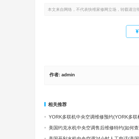
本文来自网络，不代表快维家修网立场，转载请注
作者:
admin
澳柯玛AUCMA立式空调客服中心(澳柯玛AUCMA
TCL空调统一售后维修(如何联系TCL空调统一售后维
客服中心电话是多少在哪里)
上一篇
相关推荐
YORK多联机中央空调维修预约(YORK多
美国约克水机中央空调售后维修特约(如何查
美国开利水机中央空调24小时人工电话(美国