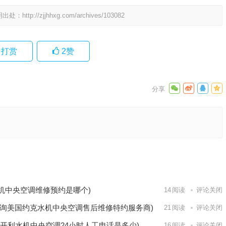
明出处：
http://zjjhhxg.com/archives/103082
打赏
2
赞
立式空调
修？)
下一篇
联机中央空调维修预约是哪个)
14
阅读
评论关闭
询美国约克水机中央空调售后维修特约服务商)
21
阅读
评论关闭
开利水机中央空调24小时人工电话是多少)
16
阅读
评论关闭