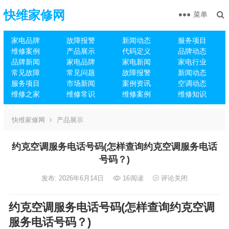
快维家修网
菜单
家电品牌
故障报警
新闻动态
服务项目
维修案例
产品展示
代码定义
品牌动态
品牌新闻
家电品牌
家电新闻
家电行业
常见故障
常见问题
故障报警
新闻动态
服务项目
市场新闻
案例资讯
空调动态
维修之家
维修常识
维修案例
维修知识
快维家修网
产品展示
约克空调服务电话号码(怎样查询约克空调服务电话
号码？)
发布: 2026年6月14日
16
阅读
评论关闭
约克空调服务电话号码(怎样查询约克空调
服务电话号码？)