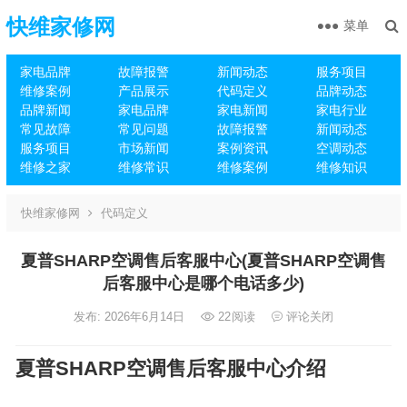
快维家修网
菜单
家电品牌
故障报警
新闻动态
服务项目
维修案例
产品展示
代码定义
品牌动态
品牌新闻
家电品牌
家电新闻
家电行业
常见故障
常见问题
故障报警
新闻动态
服务项目
市场新闻
案例资讯
空调动态
维修之家
维修常识
维修案例
维修知识
快维家修网
代码定义
夏普SHARP空调售后客服中心(夏普SHARP空调售
后客服中心是哪个电话多少)
发布: 2026年6月14日
22
阅读
评论关闭
夏普SHARP空调售后客服中心介绍