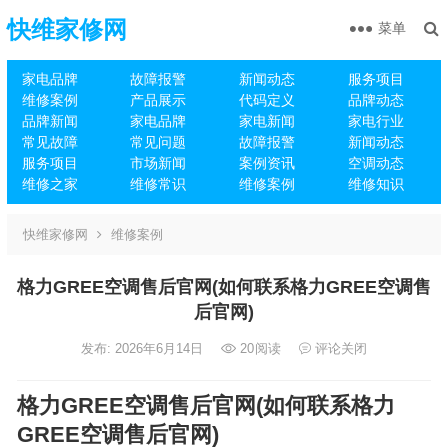
快维家修网
菜单
家电品牌
故障报警
新闻动态
服务项目
维修案例
产品展示
代码定义
品牌动态
品牌新闻
家电品牌
家电新闻
家电行业
常见故障
常见问题
故障报警
新闻动态
服务项目
市场新闻
案例资讯
空调动态
维修之家
维修常识
维修案例
维修知识
快维家修网
维修案例
格力GREE空调售后官网(如何联系格力GREE空调售
后官网)
发布: 2026年6月14日
20
阅读
评论关闭
格力GREE空调售后官网(如何联系格力
GREE空调售后官网)