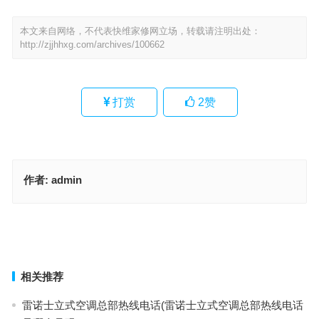
本文来自网络，不代表快维家修网立场，转载请注明出处：
http://zjjhhxg.com/archives/100662
打赏
2
赞
作者:
admin
天加空调售后服务联系电话(如何查询天加空调的售后服务联系电话)
三菱电机空调维修联系方式(怎样查询三菱电机空调维修联系方式？)
上一篇
下一篇
相关推荐
雷诺士立式空调总部热线电话(雷诺士立式空调总部热线电话